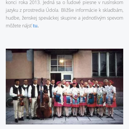
konci roka 2013. Jedná sa o ľudové piesne v rusínskom
jazyku z prostredia Údola. Bližšie informácie k skladbám,
hudbe, ženskej speváckej skupine a jednotlivým spevom
môžete nájsť
tu
.