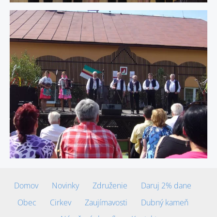
Domov
Novinky
Združenie
Daruj 2% dane
Obec
Cirkev
Zaujímavosti
Dubný kameň