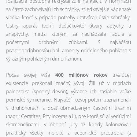
fosilizácie postupne rekryštalizuje na kalcit. V horninách
sa často zachovávajú ich schránky, zriedkavejšie vápenaté
viečka, ktoré v prípade potreby uzatvárali ústie schránky.
Ústny aparát tvorili doštičkovité útvary aptychy a
anaptychy, medzi ktorými sa nachádzala radula s
početnými drobnými zúbkami. S najväčšou
pravdepodobnosťou boli amonity oddeleného pohlavia s
výrazným pohlavným dimorfizmom.
Počas svojej vyše
400 miliónov rokov
trvajúcej
existencie prekonali značný vývoj. Žili už v moriach
paleozoika (spodný devón), výrazne ich zasiahlo veľké
permské vymieranie. Najväčší rozvoj potom zaznamenali
v druhohorách s dosť obmedzeným časovým trvaním
(napr.: Ceratites, Phylloceras a i.), pre ktoré sú aj vedúcimi
skamenelinami. V období jury až kriedy kolonizovali
prakticky všetky morské a oceanické prostredia (s