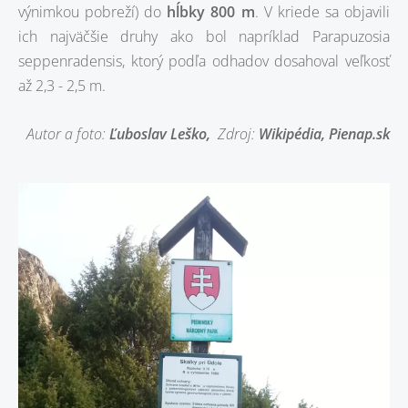
výnimkou pobreží) do
hĺbky 800 m
. V kriede sa objavili
ich najväčšie druhy ako bol napríklad Parapuzosia
seppenradensis, ktorý podľa odhadov dosahoval veľkosť
až 2,3 - 2,5 m.
Autor a foto:
Ľuboslav Leško
,
Zdroj:
Wikipédia, Pienap.sk