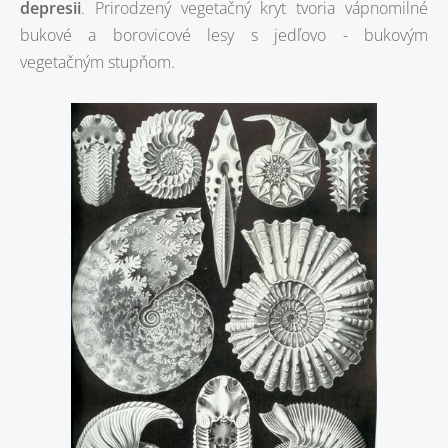
depresii
. Prirodzený vegetačný kryt tvoria vápnomilné
bukové a borovicové lesy s jedľovo - bukovým
vegetačným stupňom.