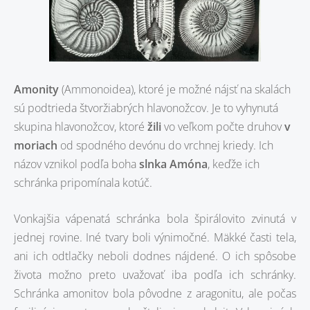
Amonity
(Ammonoidea), ktoré je možné nájsť na skalách
sú podtrieda štvoržiabrých hlavonožcov. Je to vyhynutá
skupina hlavonožcov, ktoré
žili
vo veľkom počte druhov
v
moriach
od spodného devónu do vrchnej kriedy. Ich
názov vznikol podľa boha
slnka Amóna
, keďže ich
schránka pripomínala kotúč.
Vonkajšia vápenatá schránka bola špirálovito zvinutá v
jednej rovine. Iné tvary boli výnimočné. Mäkké časti tela,
ani ich odtlačky neboli dodnes nájdené. O ich spôsobe
života možno preto uvažovať iba podľa ich schránky.
Schránka amonitov bola pôvodne z aragonitu, ale počas