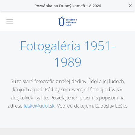
×
Pozvánka na Dubný kameň 1.8.2026
Fotogaléria 1951-
1989
Sú to staré fotografie z našej dediny Údol a jej ľuďoch,
krojoch a pod. Rád by som zverejnil foto aj od Vás v
akejkoľvek kvalite. Posielajte ich prosím s popisom na
adresu
lesko@udol.sk
. Vopred ďakujem. Ľuboslav Leško