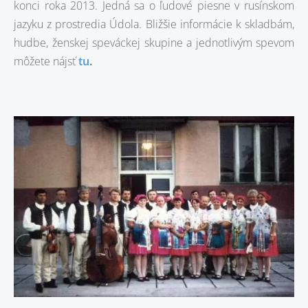
konci roka 2013. Jedná sa o ľudové piesne v rusínskom
jazyku z prostredia Údola. Bližšie informácie k skladbám,
hudbe, ženskej speváckej skupine a jednotlivým spevom
môžete nájsť
tu
.