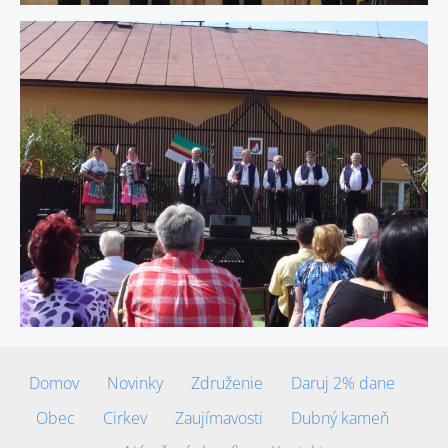
Domov
Novinky
Združenie
Daruj 2% dane
Obec
Cirkev
Zaujímavosti
Dubný kameň