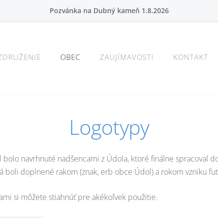
Pozvánka na Dubný kameň 1.8.2026
ZDRUŽENIE
OBEC
ZAUJÍMAVOSTI
KONTAKT
Logotypy
ol bolo navrhnuté nadšencami z Údola, ktoré finálne spracoval 
 boli doplnené rakom (znak, erb obce Údol) a rokom vzniku futb
ami si môžete stiahnúť pre akékoľvek použitie.