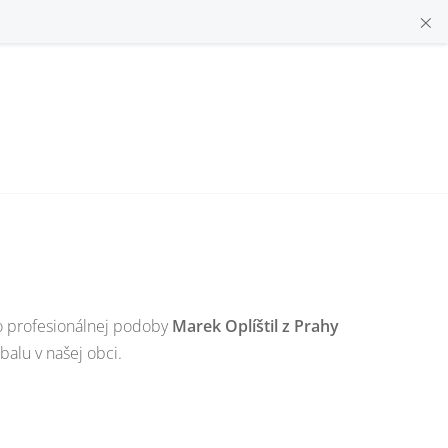
×
do profesionálnej podoby
Marek Oplíštil z Prahy
alu v našej obci.