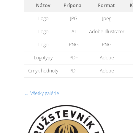
Názov
Prípona
Format
K
Logo
JPG
Jpeg
Logo
AI
Adobe Illustrator
Logo
PNG
PNG
Logotypy
PDF
Adobe
Cmyk hodnoty
PDF
Adobe
Všetky galérie